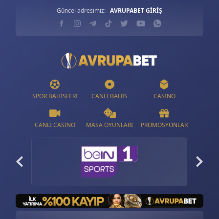
Güncel adresimiz:
AVRUPABET GİRİŞ
SPOR BAHISLERI
CANLI BAHIS
CASINO
CANLI CASINO
MASA OYUNLARI
PROMOSYONLAR