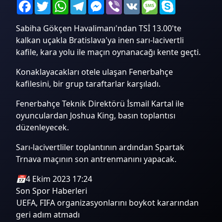
Facebook
Twitter
WhatsApp
Telegram
Messenger
Viber
VK
Message
Skype
Bugün, 21:45
Sochaux - St. Etienne (beIN Sports 5)
Sabiha Gökçen Havalimanı'ndan TSİ 13.00'te
kalkan uçakla Bratislava'ya inen sarı-lacivertli
Bugün, 22:00
Gremio - Sao Paulo (Spor Smart 2)
kafile, kara yolu ile maçın oynanacağı kente geçti.
Bugün, 23:00
Konaklayacakları otele ulaşan Fenerbahçe
CA Tigre - River Plate (Spor Smart)
kafilesini, bir grup taraftarlar karşıladı.
Yarın, 01:15
Fenerbahçe Teknik Direktörü İsmail Kartal ile
Boca Juniors - Velez Sarsfield (Spor Smart)
oyunculardan Joshua King, basın toplantısı
düzenleyecek.
Yarın, 03:00
Botafogo RJ - Fluminense (Spor Smart 2)
Sarı-lacivertliler toplantının ardından Spartak
Trnava maçının son antrenmanını yapacak.
📅
4 Ekim 2023 17:24
Son Spor Haberleri
UEFA, FIFA organizasyonlarını boykot kararından
geri adım atmadı